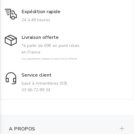
Expédition rapide
24 à 48 heures
Livraison offerte
*à partir de 69€ en point relais
en France
hors suppléments rouleaux et zones d'accès difficiles
Service client
basé à Armentières (59)
03 66 72 89 34
A PROPOS