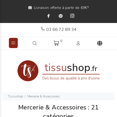
Livraison offerte à partir de 69€*
03 66 72 89 34
0
tissu
shop
.fr
Des tissus de qualité à prix d'usine
Tissushop
Mercerie & Accessoires
Mercerie & Accessoires
: 21
catégories