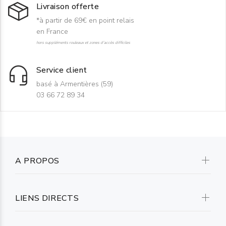
Livraison offerte
*à partir de 69€ en point relais
en France
hors suppléments rouleaux et zones d'accès difficiles
Service client
basé à Armentières (59)
03 66 72 89 34
A PROPOS
LIENS DIRECTS