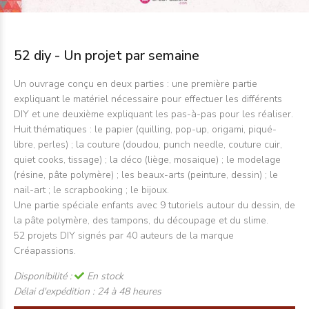
52 diy - Un projet par semaine
Un ouvrage conçu
en deux parties :
une première partie
expliquant le matériel nécessaire pour effectuer les différents
DIY et une deuxième expliquant les pas-à-pas pour les réaliser.
Huit thématiques
: le papier (quilling, pop-up, origami, piqué-
libre, perles) ; la couture (doudou, punch needle, couture cuir,
quiet cooks, tissage) ; la déco (liège, mosaique) ; le modelage
(résine, pâte polymère) ; les beaux-arts (peinture, dessin) ; le
nail-art ; le scrapbooking ; le bijoux.
Une partie spéciale enfants
avec 9 tutoriels autour du dessin, de
la pâte polymère, des tampons, du découpage et du slime.
52 projets DIY
signés par 40 auteurs de la marque
Créapassions.
Disponibilité :
En stock
Délai d'expédition :
24 à 48 heures