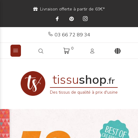
Livraison offerte à partir de 69€*
03 66 72 89 34
0
tissu
shop
.fr
Des tissus de qualité à prix d'usine