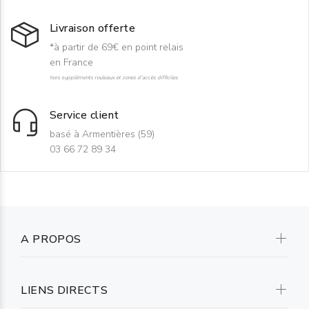
Livraison offerte
*à partir de 69€ en point relais
en France
hors suppléments rouleaux et zones d'accès difficiles
Service client
basé à Armentières (59)
03 66 72 89 34
A PROPOS
LIENS DIRECTS