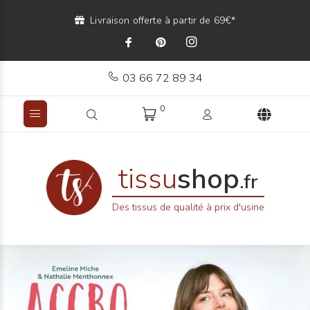
Livraison offerte à partir de 69€*
03 66 72 89 34
0
tissu
shop
.fr
Des tissus de qualité à prix d'usine