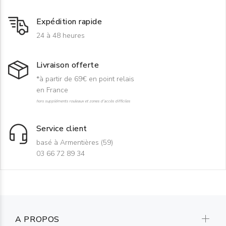
Expédition rapide
24 à 48 heures
Livraison offerte
*à partir de 69€ en point relais
en France
hors suppléments rouleaux et zones d'accès difficiles
Service client
basé à Armentières (59)
03 66 72 89 34
A PROPOS