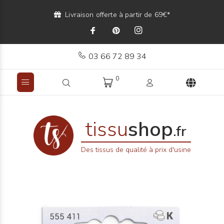
Livraison offerte à partir de 69€*
03 66 72 89 34
0
tissu
shop
.fr
Des tissus de qualité à prix d'usine