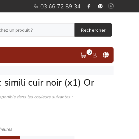
03 66 72 89 34
Rechercher
0
simili cuir noir (x1) Or
sponible dans les couleurs suivantes :
heures