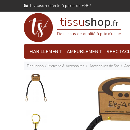
Livraison offerte à partir de 69€*
tissu
shop
.fr
Des tissus de qualité à prix d'usine
HABILLEMENT
AMEUBLEMENT
SPECTAC
Tissushop
Mercerie & Accessoires
Accessoires de Sac
Ans