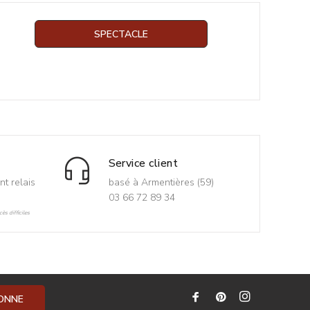
SPECTACLE
Service client
nt relais
basé à Armentières (59)
03 66 72 89 34
ès difficiles
BONNE