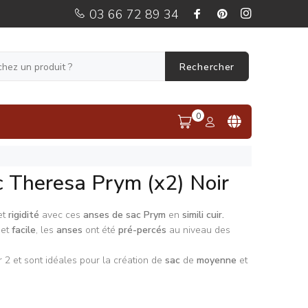
03 66 72 89 34
Rechercher
0
 Theresa Prym (x2) Noir
t
rigidité
avec ces
anses de sac Prym
en
simili cuir.
et
facile
, les
anses
ont été
pré-percés
au niveau des
 2 et sont idéales pour la création de
sac
de
moyenne
et