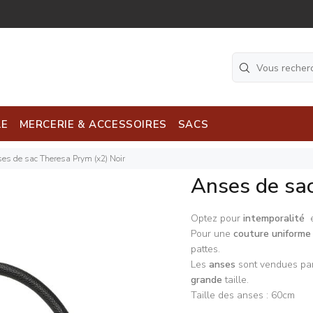
LE
MERCERIE & ACCESSOIRES
SACS
es de sac Theresa Prym (x2) Noir
Anses de sac
Optez pour
intemporalité
e
Pour une
couture uniforme
pattes.
Les
anses
sont vendues par
grande
taille.
Taille des anses : 60cm