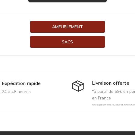
AMEUBLEMENT
SACS
Livraison offerte
Expédition rapide
*à partir de 69€ en poi
24 à 48 heures
en France
hors suppléments rouleaux et zones d'acc