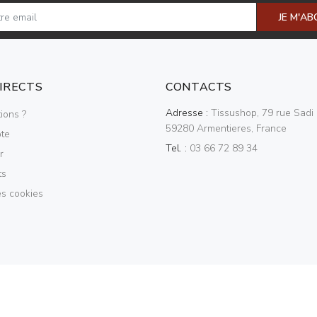
JE M'A
DIRECTS
CONTACTS
Adresse :
Tissushop, 79 rue Sadi 
ions ?
59280 Armentieres, France
te
Tel. :
03 66 72 89 34
r
ts
es cookies