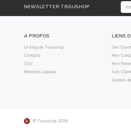
NEWSLETTER TISSUSHOP
A PROPOS
LIENS 
Le blog de Tissushop
Des Quest
Contacts
Mon Comp
CGV
Mon Panie
Mentions Légales
Avis Clien
Gestion d
© Tissushop 2026