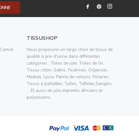
BONNE
TISSUSHOP
Carnot,
Nous proposons un large choix de tissus de
qualité à prix d'usine dans différentes
catégories : Toiles de jute, Toiles de lin,
Tissus coton, Satins, Feutrines, Organzas,
Madras, Lycra, Panne de velours, Polaires,
Tissus à paillettes, Tulles, Taffetas,Sangles
... Et aussi de jolis imprimés africains et
polynésiens