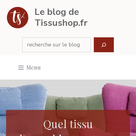
Aller
Le blog de
au
Tissushop.fr
contenu
Rechercher
Menu
Quel tissu