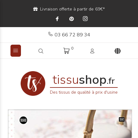
Livraison offerte à partir de 69€*
03 66 72 89 34
0
tissu
shop
.fr
Des tissus de qualité à prix d'usine