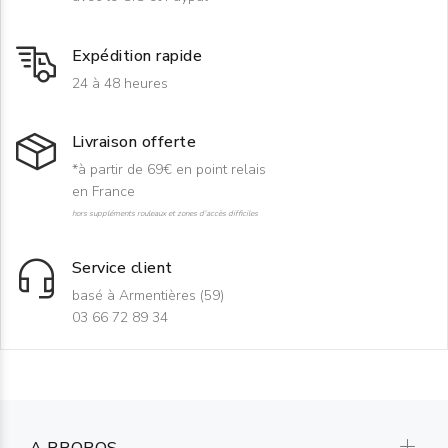
Expédition rapide
24 à 48 heures
Livraison offerte
*à partir de 69€ en point relais
en France
hors suppléments rouleaux et zones d'accès difficiles
Service client
basé à Armentières (59)
03 66 72 89 34