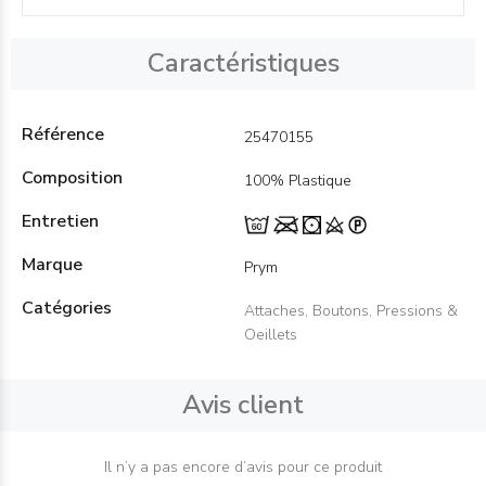
Caractéristiques
Référence
25470155
Composition
100% Plastique
Entretien
Marque
Prym
Catégories
Attaches, Boutons, Pressions &
Oeillets
Avis client
Il n’y a pas encore d’avis pour ce produit