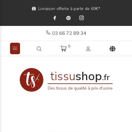
Livraison offerte à partir de 69€*
03 66 72 89 34
0
tissu
shop
.fr
Des tissus de qualité à prix d'usine