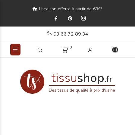
Livraison offerte à partir de 69€*
03 66 72 89 34
0
tissu
shop
.fr
Des tissus de qualité à prix d'usine