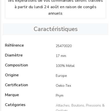
les expéditions de vos commandes seront traitées
à partir du lundi 24 août en raison de congés
annuels
Caractéristiques
Référence
25470020
Diamètre
17 mm
Composition
100% Métal
Origine
Europe
Certification
Oeko-Tex
Marque
Prym
Catégories
Attaches, Boutons, Pressions &
Oeillets