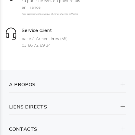
*à partir de 69€ en point relais
en France
hors suppléments rouleaux et zones d'accès difficiles
Service client
basé à Armentières (59)
03 66 72 89 34
A PROPOS
LIENS DIRECTS
CONTACTS