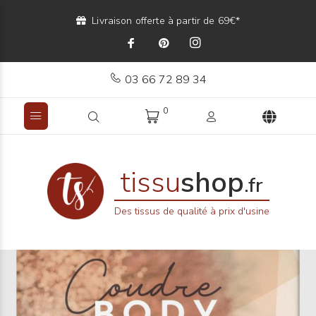
Livraison offerte à partir de 69€*
03 66 72 89 34
0
tissu
shop
.fr
Des tissus de qualité à prix d'usine