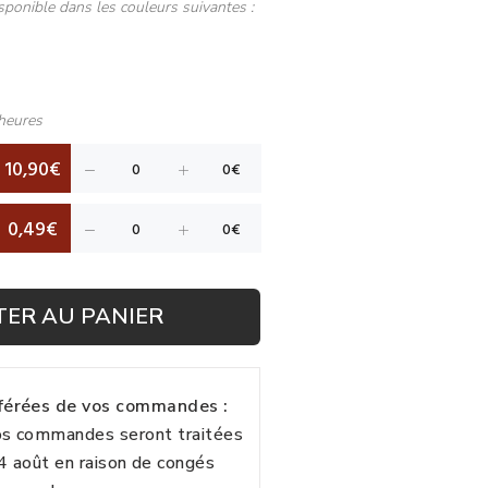
sponible dans les couleurs suivantes :
heures
10,90€
0,49€
TER AU PANIER
fférées de vos commandes :
vos commandes seront traitées
24 août en raison de congés