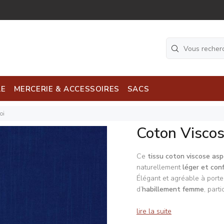
LE
MERCERIE & ACCESSOIRES
SACS
oi
Coton Viscos
Ce
tissu coton viscose asp
naturellement
léger et con
Élégant et agréable à porter
d’
habillement femme
, part
lire la suite