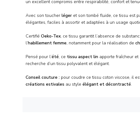
un excellent compromis entre respirabilité, confort et tenu
Avec son toucher
léger
et son tombé fluide, ce tissu est 
élégantes, faciles à assortir et adaptées à un usage quot
Certifié
Oeko-Tex
, ce tissu garantit l’absence de substan
l’
habillement femme
, notamment pour la réalisation de
ch
Pensé pour l’
été
, ce
tissu aspect lin
apporte fraîcheur et 
recherche d’un tissu polyvalent et élégant.
Conseil couture :
pour coudre ce tissu coton viscose, il e
créations estivales
au style
élégant et décontracté
.