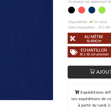
Ce produit est également di
Disponibilité :
En stock
Délai d'expédition :
24 à 48 
AU MÈTRE
10,90€/m
ECHANTILLON
10 x 10 cm environ
AJOU
Expéditions di
les expéditions de 
à partir du lundi 