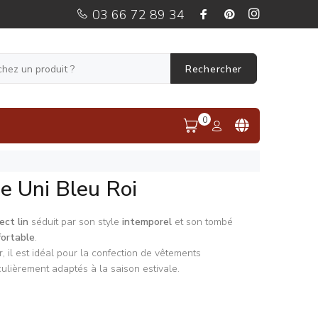
03 66 72 89 34
Rechercher
0
e Uni Bleu Roi
ect lin
séduit par son style
intemporel
et son tombé
fortable
.
, il est idéal pour la confection de vêtements
iculièrement adaptés à la saison estivale.