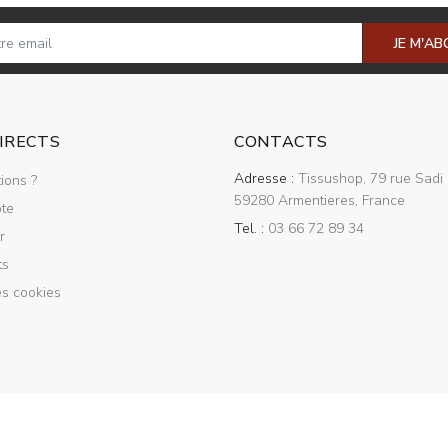
JE M'A
DIRECTS
CONTACTS
Adresse :
Tissushop, 79 rue Sadi 
ions ?
59280 Armentieres, France
te
Tel. :
03 66 72 89 34
r
ts
es cookies