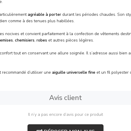
e.
particulièrement
agréable à porter
durant les périodes chaudes. Son st
idien comme à des tenues plus habillées.
ces nocives et convient parfaitement à la confection de vêtements destin
emises
,
chemisiers
,
robes
et autres pièces légères.
confort tout en conservant une allure soignée. Il s’adresse aussi bien
st recommandé d’utiliser une
aiguille universelle fine
et un fil polyester 
Avis client
Il n’y a pas encore d’avis pour ce produit