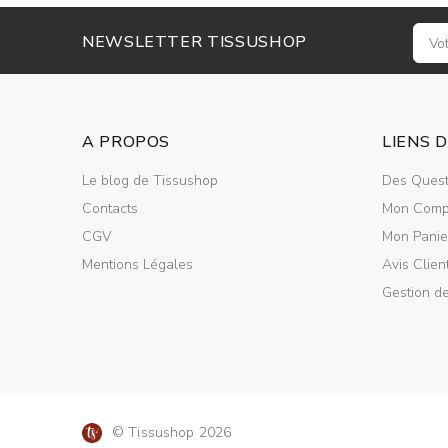
NEWSLETTER TISSUSHOP
A PROPOS
LIENS 
Le blog de Tissushop
Des Quest
Contacts
Mon Comp
CGV
Mon Panie
Mentions Légales
Avis Clien
Gestion d
© Tissushop 2026