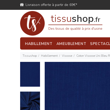
Livraison offerte à partir de 69€*
tissu
shop
.fr
Des tissus de qualité à prix d'usine
HABILLEMENT
AMEUBLEMENT
SPECTAC
Tissushop
Habillement
Viscose
Coton Viscose Uni Bleu R