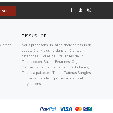
BONNE
TISSUSHOP
Carnot,
Nous proposons un large choix de tissus de
qualité à prix d'usine dans différentes
catégories : Toiles de jute, Toiles de lin,
Tissus coton, Satins, Feutrines, Organzas,
Madras, Lycra, Panne de velours, Polaires,
Tissus à paillettes, Tulles, Taffetas,Sangles
... Et aussi de jolis imprimés africains et
polynésiens