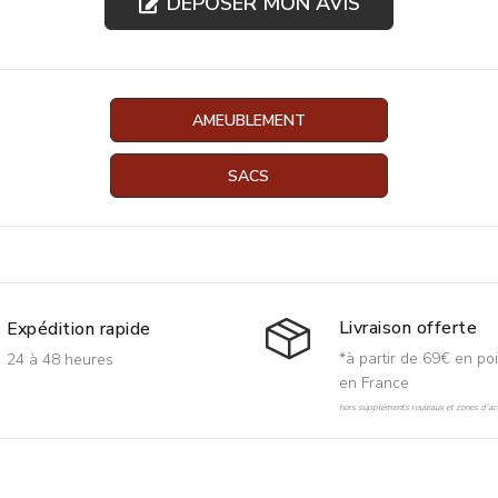
DÉPOSER MON AVIS
AMEUBLEMENT
SACS
Livraison offerte
Expédition rapide
*à partir de 69€ en poi
24 à 48 heures
en France
hors suppléments rouleaux et zones d'acc