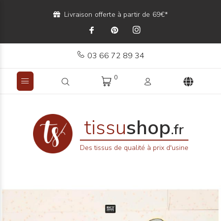
Livraison offerte à partir de 69€*
03 66 72 89 34
0
tissu
shop
.fr
Des tissus de qualité à prix d'usine