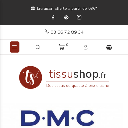
Livraison offerte à partir de 69€*
03 66 72 89 34
0
tissu
shop
.fr
Des tissus de qualité à prix d'usine