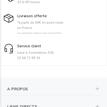
24 à 48 heures
Livraison offerte
*à partir de 69€ en point relais
en France
hors suppléments rouleaux et zones d'accès difficiles
Service client
basé à Armentières (59)
03 66 72 89 34
A PROPOS
LIENS DIRECTS