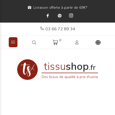
Livraison offerte à partir de 69€*
03 66 72 89 34
0
tissu
shop
.fr
Des tissus de qualité à prix d'usine