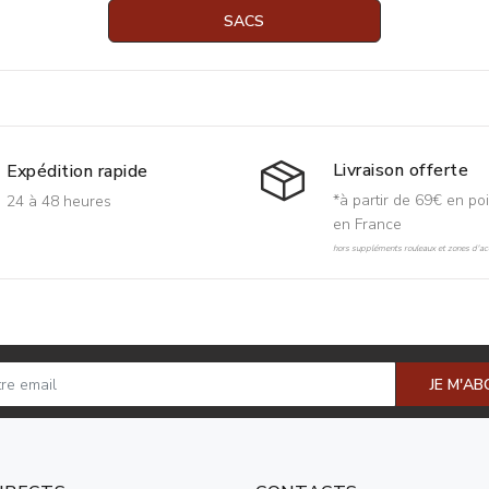
SACS
Livraison offerte
Expédition rapide
*à partir de 69€ en poi
24 à 48 heures
en France
hors suppléments rouleaux et zones d'acc
JE M'A