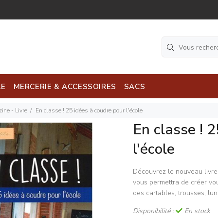
LE
MERCERIE & ACCESSOIRES
SACS
ine - Livre
En classe ! 25 idées à coudre pour l'école
En classe ! 
l'école
Découvrez le nouveau
livr
vous permettra de créer v
des cartables, trousses, lun
Disponibilité :
En stock