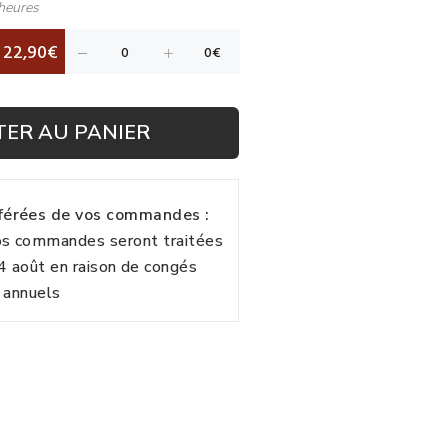
heures
22,90€
TER AU PANIER
fférées de vos commandes :
vos commandes seront traitées
24 août en raison de congés
annuels