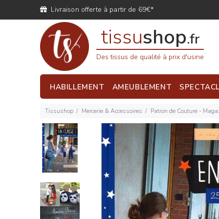
Livraison offerte à partir de 69€*
tissu
shop
.fr
Des tissus de qualité à prix d'usine
HABILLEMENT
AMEUBLEMENT
SPECTAC
Tissushop
Mercerie & Accessoires
Patron de Couture - Magaz