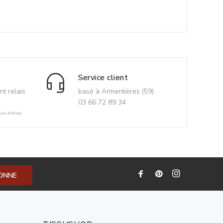
Service client
nt relais
basé à Armentières (59)
03 66 72 89 34
ès difficiles
BONNE