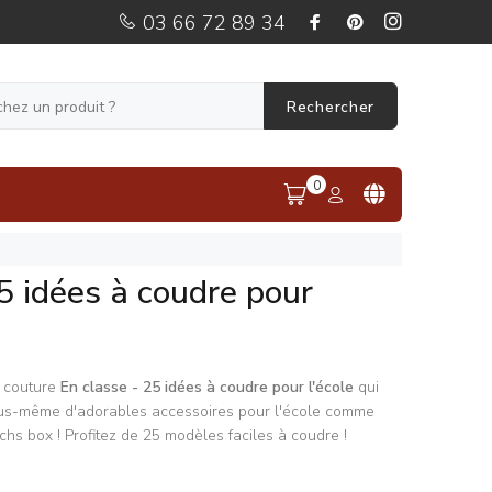
03 66 72 89 34
Rechercher
0
25 idées à coudre pour
e couture
En classe - 25 idées à coudre pour l'école
qui
ous-même d'adorables accessoires pour l'école comme
chs box ! Profitez de 25 modèles faciles à coudre !