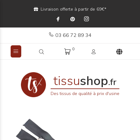
Livraison offerte à partir de 69€*
03 66 72 89 34
0
tissu
shop
.fr
Des tissus de qualité à prix d'usine