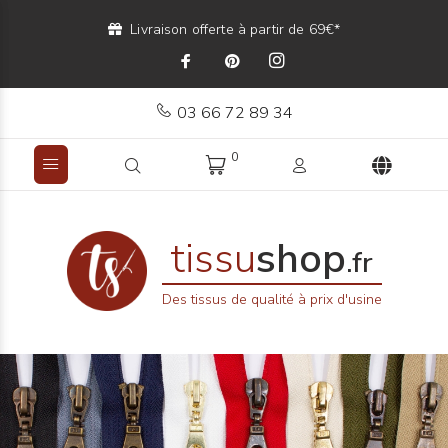
Livraison offerte à partir de 69€*
03 66 72 89 34
0
tissu
shop
.fr
Des tissus de qualité à prix d'usine