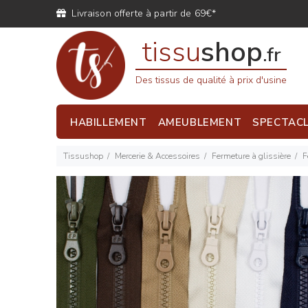
Livraison offerte à partir de 69€*
tissu
shop
.fr
Des tissus de qualité à prix d'usine
HABILLEMENT
AMEUBLEMENT
SPECTAC
Tissushop
Mercerie & Accessoires
Fermeture à glissière
F