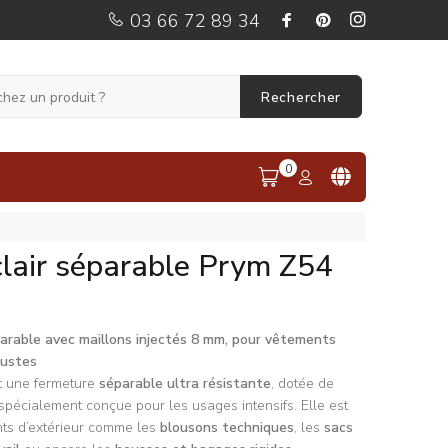
03 66 72 89 34
Rechercher
0
lair séparable Prym Z54
arable avec maillons injectés 8 mm, pour vêtements
bustes
t une fermeture
séparable ultra résistante
, dotée de
 spécialement conçue pour les usages intensifs. Elle est
nts d’extérieur comme les
blousons techniques
, les
sacs