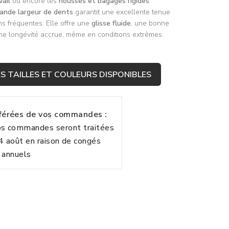
vail
ou encore les
housses et bagages rigides
.
ande largeur de dents
garantit une excellente tenue
ns fréquentes. Elle offre une
glisse fluide
, une bonne
 une longévité accrue, même en conditions extrêmes.
S TAILLES ET COULEURS DISPONIBLES
fférées de vos commandes :
vos commandes seront traitées
24 août en raison de congés
annuels