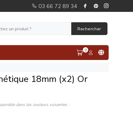
03 66 72 89 34
Rechercher
0
nétique 18mm (x2) Or
sponible dans les couleurs suivantes :