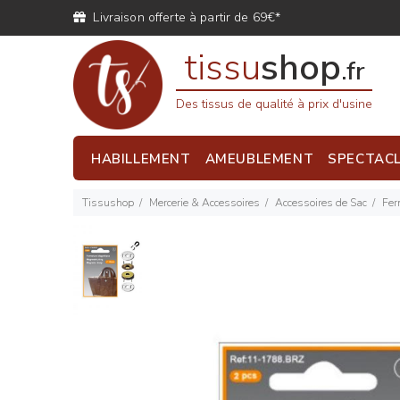
Livraison offerte à partir de 69€*
tissu
shop
.fr
Des tissus de qualité à prix d'usine
HABILLEMENT
AMEUBLEMENT
SPECTAC
Tissushop
Mercerie & Accessoires
Accessoires de Sac
Fer