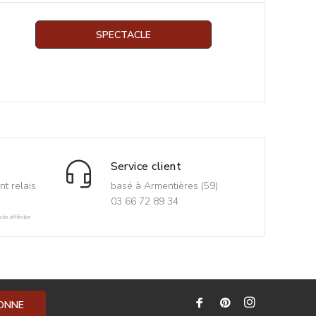
SPECTACLE
Service client
nt relais
basé à Armentières (59)
03 66 72 89 34
ès difficiles
BONNE