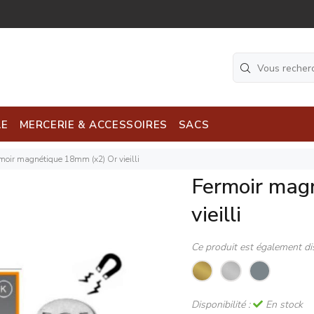
LE
MERCERIE & ACCESSOIRES
SACS
moir magnétique 18mm (x2) Or vieilli
Fermoir mag
vieilli
Ce produit est également di
Disponibilité :
En stock