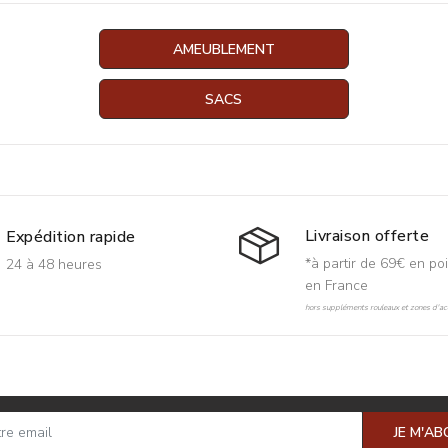
AMEUBLEMENT
SACS
Livraison offerte
Expédition rapide
*à partir de 69€ en poi
24 à 48 heures
en France
hors suppléments rouleaux et zones d'acc
JE M'A