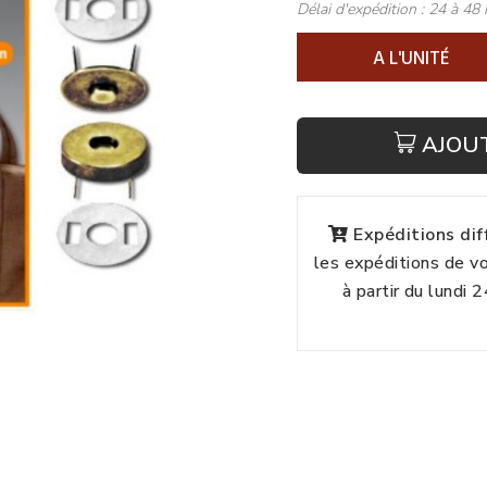
Délai d'expédition :
24 à 48 
A L'UNITÉ
AJOU
Expéditions di
les expéditions de 
à partir du lundi 