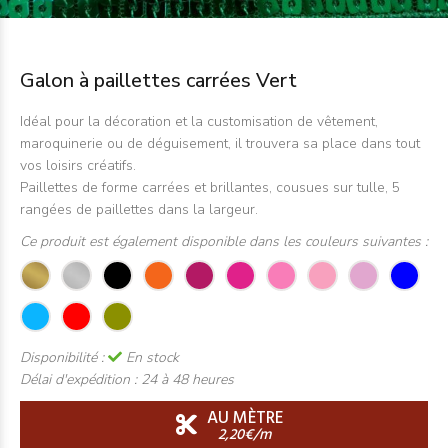
Galon à paillettes carrées Vert
Idéal pour la décoration et la customisation de vêtement,
maroquinerie ou de déguisement, il trouvera sa place dans tout
vos loisirs créatifs.
Paillettes de forme carrées et brillantes, cousues sur tulle, 5
rangées de paillettes dans la largeur.
Ce produit est également disponible dans les couleurs suivantes :
Disponibilité :
En stock
Délai d'expédition :
24 à 48 heures
AU MÈTRE
2,20€/m