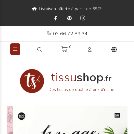
Livraison offerte à partir de 69€*
03 66 72 89 34
0
tissu
shop
.fr
Des tissus de qualité à prix d'usine