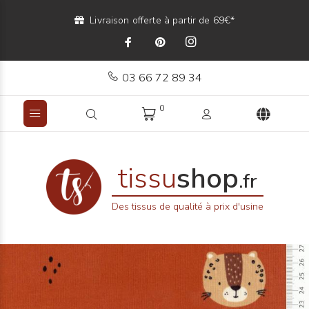
Livraison offerte à partir de 69€*
03 66 72 89 34
0
tissu
shop
.fr
Des tissus de qualité à prix d'usine