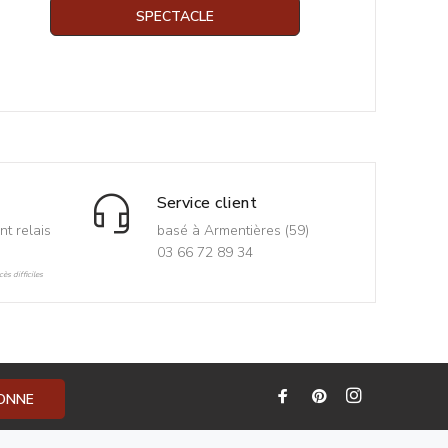
SPECTACLE
Service client
nt relais
basé à Armentières (59)
03 66 72 89 34
ès difficiles
BONNE