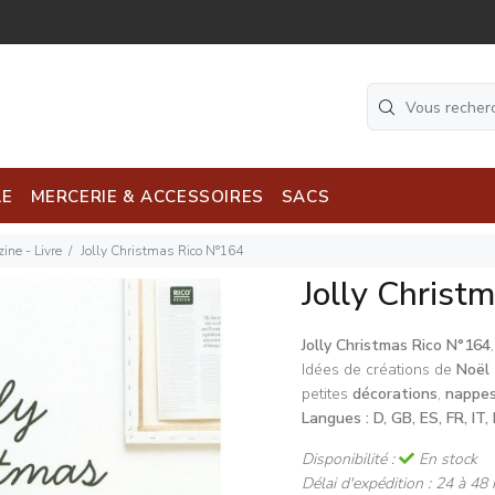
LE
MERCERIE & ACCESSOIRES
SACS
ine - Livre
Jolly Christmas Rico N°164
Jolly Christ
Jolly Christmas Rico N°164
,
Idées de créations de
Noël
petites
décorations
,
nappe
Langues : D, GB, ES, FR, IT,
Disponibilité :
En stock
Délai d'expédition :
24 à 48 