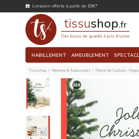
Livraison offerte à partir de 69€*
tissu
shop
.fr
Des tissus de qualité à prix d'usine
HABILLEMENT
AMEUBLEMENT
SPECTAC
Tissushop
Mercerie & Accessoires
Patron de Couture - Magaz