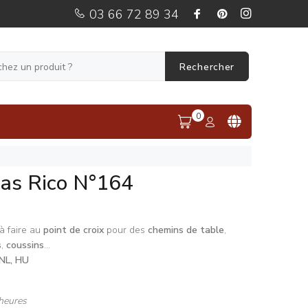
03 66 72 89 34
Rechercher
0
mas Rico N°164
à faire au
point de croix
pour des
chemins de table
,
s
,
coussins
...
 NL, HU
heures