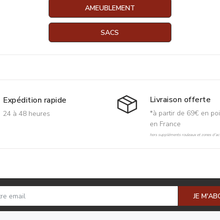
AMEUBLEMENT
SACS
Livraison offerte
Expédition rapide
*à partir de 69€ en poi
24 à 48 heures
en France
hors suppléments rouleaux et zones d'acc
JE M'A