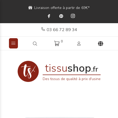
Livraison offerte à partir de 69€*
03 66 72 89 34
0
tissu
shop
.fr
Des tissus de qualité à prix d'usine