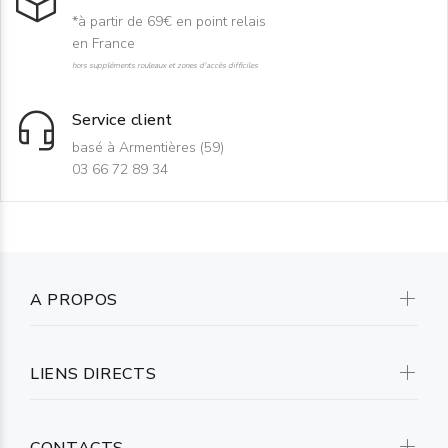
*à partir de 69€ en point relais
en France
hors suppléments rouleaux et zones d'accès difficiles
Service client
basé à Armentières (59)
03 66 72 89 34
A PROPOS
LIENS DIRECTS