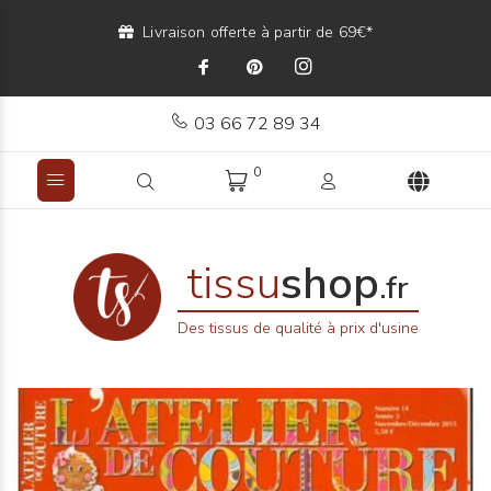
Livraison offerte à partir de 69€*
03 66 72 89 34
0
tissu
shop
.fr
Des tissus de qualité à prix d'usine