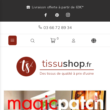
Livraison offerte à partir de 69€*
03 66 72 89 34
0
tissu
shop
.fr
Des tissus de qualité à prix d'usine