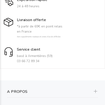
24 à 48 heures
Livraison offerte
*à partir de 69€ en point relais
en France
hors suppléments rouleaux et zones d'accès difficiles
Service client
basé à Armentières (59)
03 66 72 89 34
A PROPOS