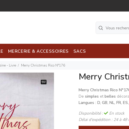
LE
MERCERIE & ACCESSOIRES
SACS
ine - Livre
Merry Christmas Rico N°176
Merry Chris
Merry Christmas Rico N°17
De
simples
et
belles
décora
Langues : D, GB, NL, FR, ES,
Disponibilité :
En stock
Délai d'expédition :
24 à 48 