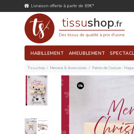
Livraison offerte à partir de 69€*
tissu
shop
.fr
Des tissus de qualité à prix d'usine
HABILLEMENT
AMEUBLEMENT
SPECTAC
Tissushop
Mercerie & Accessoires
Patron de Couture - Magaz