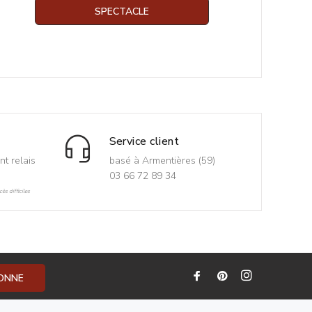
SPECTACLE
Service client
nt relais
basé à Armentières (59)
03 66 72 89 34
ès difficiles
BONNE