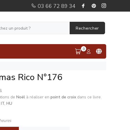
03 66 72 89 34
Rechercher
0
tmas Rico N°176
6
,
tions de
Noël
à réaliser en
point de croix
dans ce livre.
 IT, HU
heures