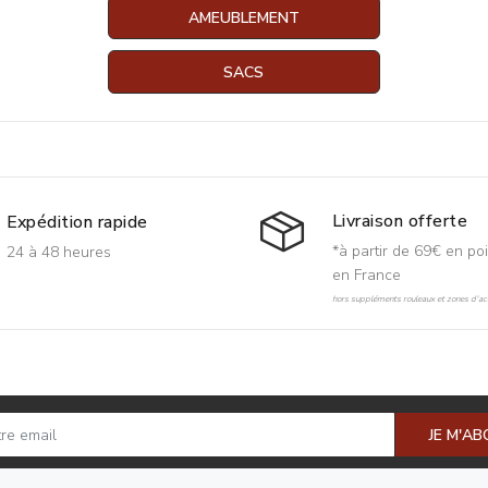
AMEUBLEMENT
SACS
Livraison offerte
Expédition rapide
*à partir de 69€ en poi
24 à 48 heures
en France
hors suppléments rouleaux et zones d'acc
JE M'A