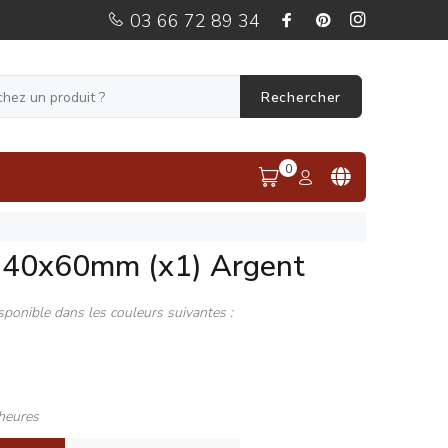
03 66 72 89 34
Rechercher
0
 40x60mm (x1) Argent
sponible dans les couleurs suivantes :
heures