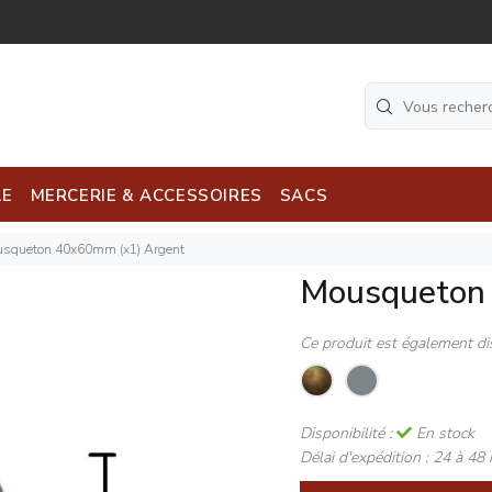
LE
MERCERIE & ACCESSOIRES
SACS
squeton 40x60mm (x1) Argent
Mousqueton
Ce produit est également di
Disponibilité :
En stock
Délai d'expédition :
24 à 48 