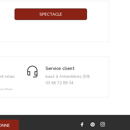
SPECTACLE
Service client
nt relais
basé à Armentières (59)
03 66 72 89 34
ès difficiles
BONNE