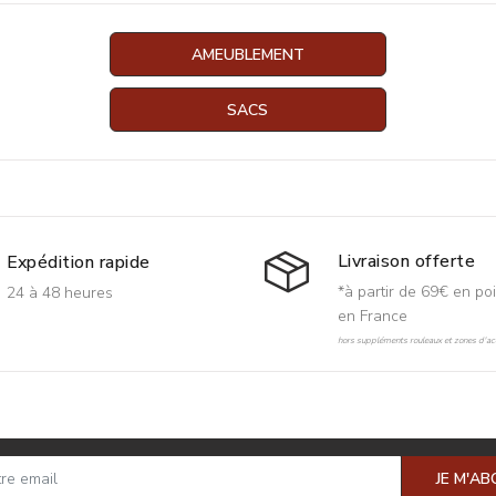
AMEUBLEMENT
SACS
Livraison offerte
Expédition rapide
*à partir de 69€ en poi
24 à 48 heures
en France
hors suppléments rouleaux et zones d'acc
JE M'A