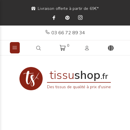
Livraison offerte à partir de 69€*
03 66 72 89 34
0
tissu
shop
.fr
Des tissus de qualité à prix d'usine