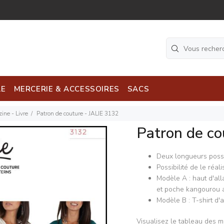
LE
MERCERIE & ACCESSOIRES
SACS
ine - Livre
Patron de couture - JALIE 3132
Patron de co
Deux longueurs possib
Possibilité de le réal
Modèle A : haut d'all
et poche kangourou 
Modèle B : T-shirt d'
Visualisez le tableau des 