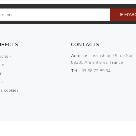
JE M'A
DIRECTS
CONTACTS
Adresse :
Tissushop, 79 rue Sadi 
ions ?
59280 Armentieres, France
te
Tel. :
03 66 72 89 34
r
ts
es cookies