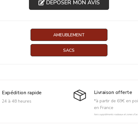
DÉPOSER MON AVIS
AMEUBLEMENT
SACS
Livraison offerte
Expédition rapide
*à partir de 69€ en poi
24 à 48 heures
en France
hors suppléments rouleaux et zones d'acc