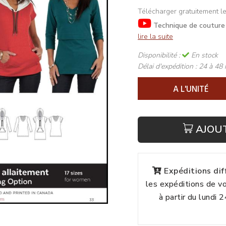
Télécharger gratuitement le
Technique de couture 
lire la suite
Disponibilité :
En stock
Délai d'expédition :
24 à 48 
A L'UNITÉ
AJOU
Expéditions di
les expéditions de 
à partir du lundi 