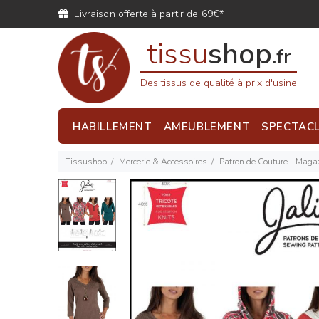
Livraison offerte à partir de 69€*
tissu
shop
.fr
Des tissus de qualité à prix d'usine
HABILLEMENT
AMEUBLEMENT
SPECTAC
Tissushop
Mercerie & Accessoires
Patron de Couture - Magaz