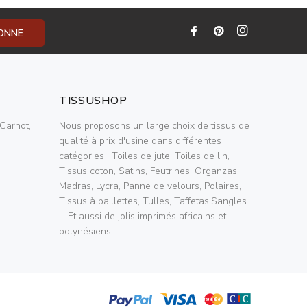
BONNE
TISSUSHOP
Carnot,
Nous proposons un large choix de tissus de
qualité à prix d'usine dans différentes
catégories : Toiles de jute, Toiles de lin,
Tissus coton, Satins, Feutrines, Organzas,
Madras, Lycra, Panne de velours, Polaires,
Tissus à paillettes, Tulles, Taffetas,Sangles
... Et aussi de jolis imprimés africains et
polynésiens