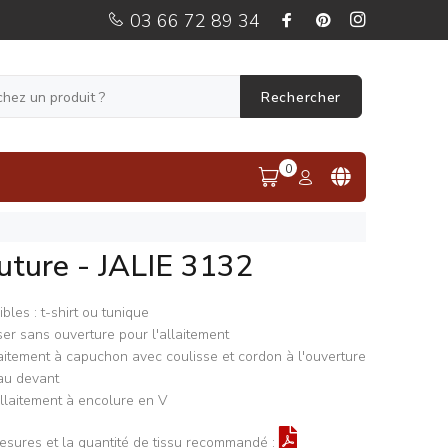
03 66 72 89 34
Rechercher
0
uture - JALIE 3132
les : t-shirt ou tunique
iser sans ouverture pour l'allaitement
aitement à capuchon avec coulisse et cordon à l'ouverture
au devant
allaitement à encolure en V
mesures et la quantité de tissu recommandé :