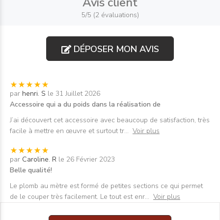
Avis client
5/5 (2 évaluations)
DÉPOSER MON AVIS
par
henri. S
le 31 Juillet 2026
Accessoire qui a du poids dans la réalisation de
J’ai découvert cet accessoire avec beaucoup de satisfaction, très
facile à mettre en œuvre et surtout tr
...
Voir plus
par
Caroline. R
le 26 Février 2023
Belle qualité!
Le plomb au mètre est formé de petites sections ce qui permet
de le couper très facilement. Le tout est enr
...
Voir plus