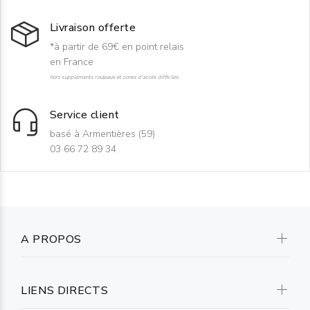
Livraison offerte
*à partir de 69€ en point relais
en France
hors suppléments rouleaux et zones d'accès difficiles
Service client
basé à Armentières (59)
03 66 72 89 34
A PROPOS
LIENS DIRECTS