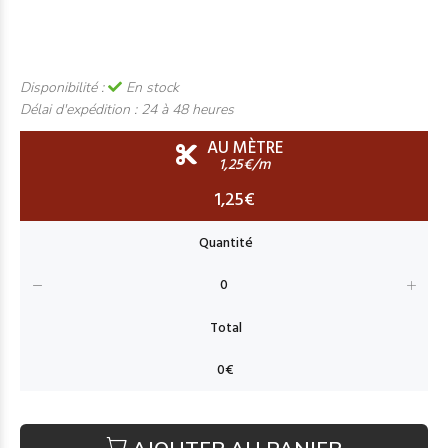
Disponibilité :
En stock
Délai d'expédition :
24 à 48 heures
AU MÈTRE
1,25€/m
1,25€