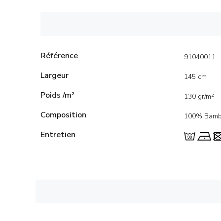
Référence
91040011
Largeur
145 cm
Poids /m²
130 gr/m²
Composition
100% Bam
Entretien