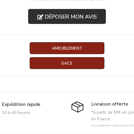
DÉPOSER MON AVIS
AMEUBLEMENT
SACS
Livraison offerte
Expédition rapide
*à partir de 69€ en poi
24 à 48 heures
en France
hors suppléments rouleaux et zones d'acc