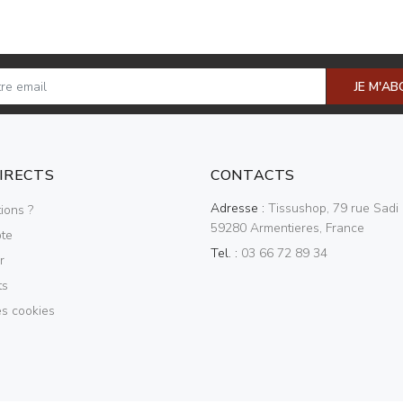
JE M'A
DIRECTS
CONTACTS
Adresse :
Tissushop, 79 rue Sadi 
ions ?
59280 Armentieres, France
te
Tel. :
03 66 72 89 34
r
ts
es cookies