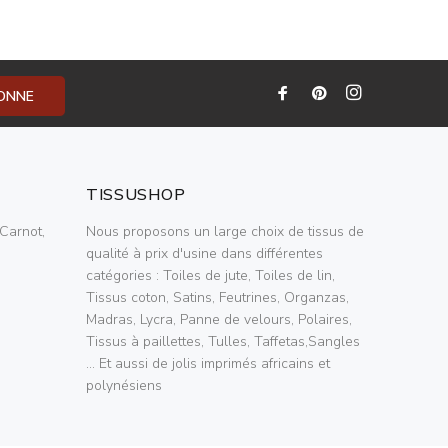
BONNE
TISSUSHOP
Carnot,
Nous proposons un large choix de tissus de
qualité à prix d'usine dans différentes
catégories : Toiles de jute, Toiles de lin,
Tissus coton, Satins, Feutrines, Organzas,
Madras, Lycra, Panne de velours, Polaires,
Tissus à paillettes, Tulles, Taffetas,Sangles
... Et aussi de jolis imprimés africains et
polynésiens