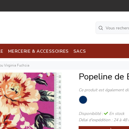
LE
MERCERIE & ACCESSOIRES
SACS
u Virginia Fuchsia
Popeline de 
Ce produit est également di
Disponibilité :
En stock
Délai d'expédition :
24 à 48 