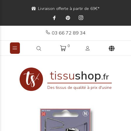
Livraison offerte à partir de 69€*
03 66 72 89 34
0
tissu
shop
.fr
Des tissus de qualité à prix d'usine