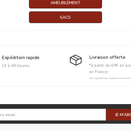
AMEUBLEMENT
SACS
Livraison offerte
Expédition rapide
*à partir de 69€ en poi
24 à 48 heures
en France
hors suppléments rouleaux et zones d'acc
JE M'A