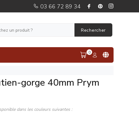
03 66 72 89 34
Rechercher
0
utien-gorge 40mm Prym
sponible dans les couleurs suivantes :