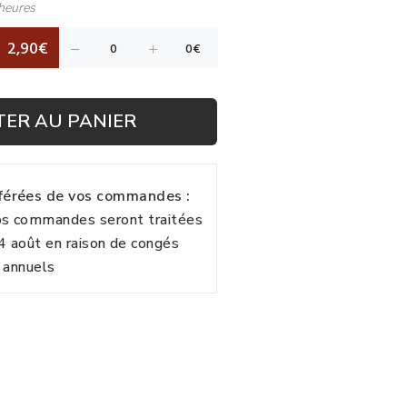
heures
2,90€
TER AU PANIER
fférées de vos commandes :
vos commandes seront traitées
24 août en raison de congés
annuels