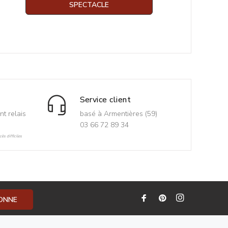
SPECTACLE
Service client
nt relais
basé à Armentières (59)
03 66 72 89 34
ès difficiles
BONNE