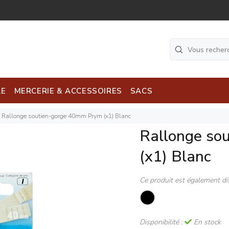
LE
MERCERIE & ACCESSOIRES
SACS
Rallonge soutien-gorge 40mm Prym (x1) Blanc
Rallonge so
(x1) Blanc
Ce produit est également di
Disponibilité :
En stock