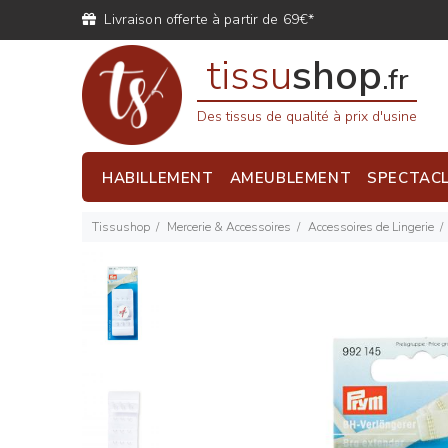
Livraison offerte à partir de 69€*
tissu
shop
.fr
Des tissus de qualité à prix d'usine
HABILLEMENT
AMEUBLEMENT
SPECTAC
Tissushop
Mercerie & Accessoires
Accessoires de Lingerie