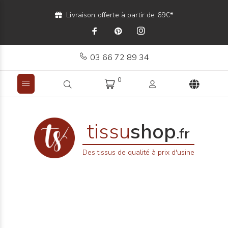
Livraison offerte à partir de 69€*
03 66 72 89 34
0
tissu
shop
.fr
Des tissus de qualité à prix d'usine