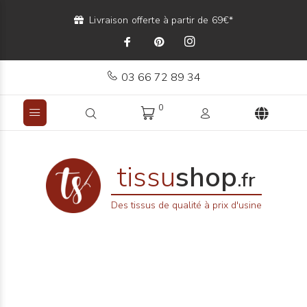
Livraison offerte à partir de 69€*
03 66 72 89 34
0
tissu
shop
.fr
Des tissus de qualité à prix d'usine