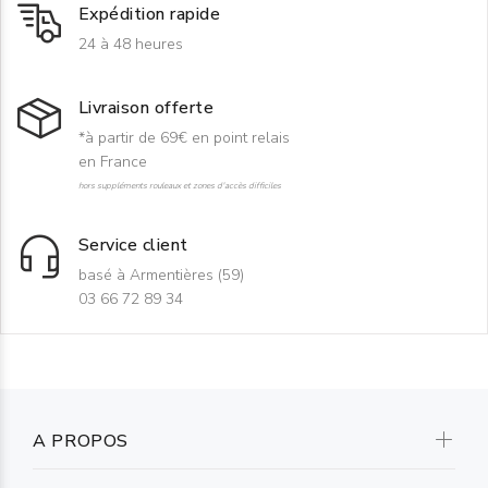
Expédition rapide
24 à 48 heures
Livraison offerte
*à partir de 69€ en point relais
en France
hors suppléments rouleaux et zones d'accès difficiles
Service client
basé à Armentières (59)
03 66 72 89 34
A PROPOS