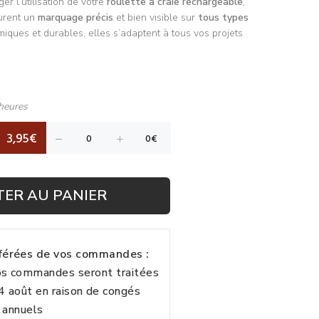
r l’utilisation de votre
roulette à craie rechargeable
,
urent un
marquage précis
et bien visible sur
tous types
miques et durables, elles s’adaptent à tous vos projets
heures
3,95€
TER AU PANIER
fférées de vos commandes :
vos commandes seront traitées
24 août en raison de congés
annuels