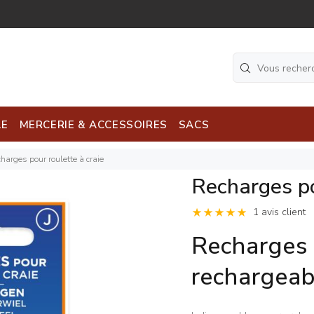
LE
MERCERIE & ACCESSOIRES
SACS
harges pour roulette à craie
Recharges po
1 avis client
Recharges 
rechargeabl