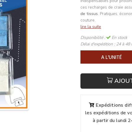
Indispensables pour prolonge
ces recharges de craie ass
de tissus
. Pratiques, écono
couture.
lire la suite
Disponibilité :
En stock
Délai d'expédition :
24 à 48 
A L'UNITÉ
AJOU
Expéditions di
les expéditions de 
à partir du lundi 