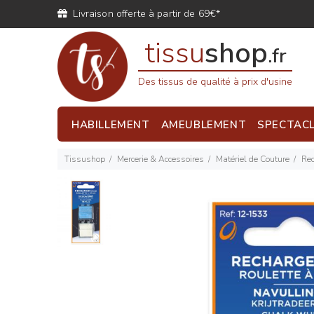
Livraison offerte à partir de 69€*
tissu
shop
.fr
Des tissus de qualité à prix d'usine
HABILLEMENT
AMEUBLEMENT
SPECTAC
Tissushop
Mercerie & Accessoires
Matériel de Couture
Rec