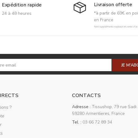
Livraison offerte
Expédition rapide
*à partir de 69€ en poi
24 à 48 heures
en France
hors suppléments rouleaux et zones d'acc
JE M'A
DIRECTS
CONTACTS
Adresse :
Tissushop, 79 rue Sadi 
ions ?
59280 Armentieres, France
te
Tel. :
03 66 72 89 34
r
ts