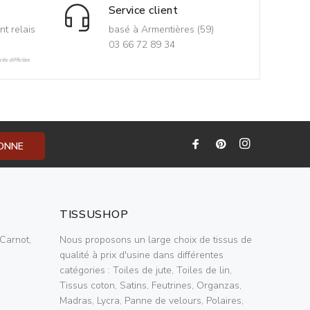
Service client
nt relais
basé à Armentières (59)
03 66 72 89 34
ès difficiles
BONNE
TISSUSHOP
Carnot,
Nous proposons un large choix de tissus de
qualité à prix d'usine dans différentes
catégories : Toiles de jute, Toiles de lin,
Tissus coton, Satins, Feutrines, Organzas,
Madras, Lycra, Panne de velours, Polaires,