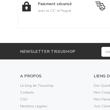
Paiement sécurisé
avec le CIC et Paypal
NEWSLETTER TISSUSHOP
A PROPOS
LIENS 
Le blog de Tissushop
Des Quest
Contacts
Mon Comp
CGV
Mon Panie
Mentions Légales
Avis Clien