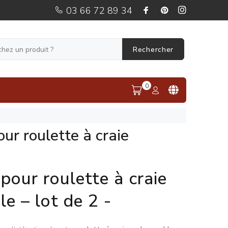
03 66 72 89 34
Rechercher
0
ur roulette à craie
pour roulette à craie
e – lot de 2 -