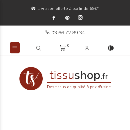
Livraison offerte à partir de 69€*
03 66 72 89 34
0
tissu
shop
.fr
Des tissus de qualité à prix d'usine