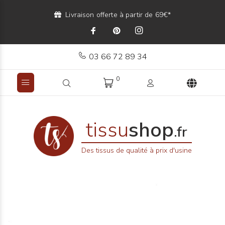
Livraison offerte à partir de 69€*
03 66 72 89 34
0
tissu
shop
.fr
Des tissus de qualité à prix d'usine