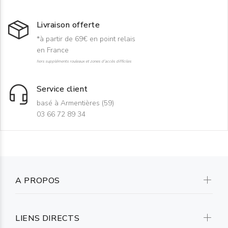
Livraison offerte
*à partir de 69€ en point relais
en France
hors suppléments rouleaux et zones d'accès difficiles
Service client
basé à Armentières (59)
03 66 72 89 34
A PROPOS
LIENS DIRECTS