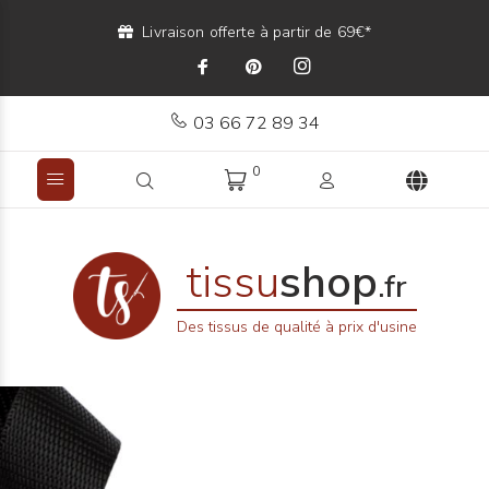
Livraison offerte à partir de 69€*
03 66 72 89 34
0
tissu
shop
.fr
Des tissus de qualité à prix d'usine