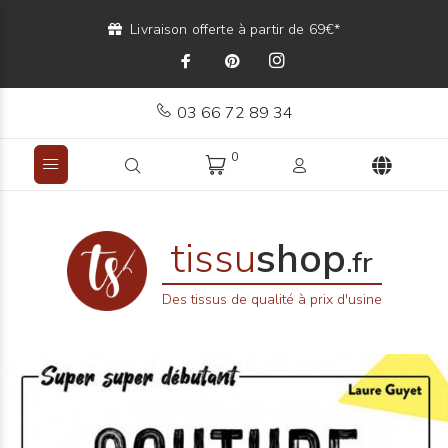
Livraison offerte à partir de 69€*
03 66 72 89 34
0
tissu
shop
.fr
Des tissus de qualité à prix d'usine