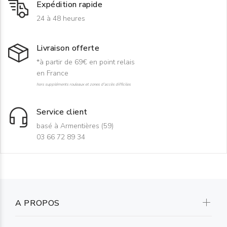
Expédition rapide
24 à 48 heures
Livraison offerte
*à partir de 69€ en point relais
en France
hors suppléments rouleaux et zones d'accès difficiles
Service client
basé à Armentières (59)
03 66 72 89 34
A PROPOS