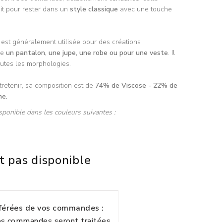
ait pour rester dans un
style classique
avec une touche
est généralement utilisée pour des créations
me
un pantalon, une jupe, une robe ou pour une veste
. Il
outes les morphologies.
tretenir, sa composition est de
74% de Viscose - 22% de
ne.
sponible dans les couleurs suivantes :
t pas disponible
fférées de vos commandes :
vos commandes seront traitées