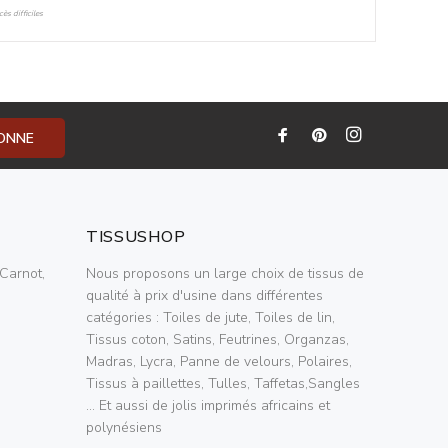
ès difficiles
BONNE
TISSUSHOP
Carnot,
Nous proposons un large choix de tissus de
qualité à prix d'usine dans différentes
catégories : Toiles de jute, Toiles de lin,
Tissus coton, Satins, Feutrines, Organzas,
Madras, Lycra, Panne de velours, Polaires,
Tissus à paillettes, Tulles, Taffetas,Sangles
... Et aussi de jolis imprimés africains et
polynésiens