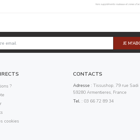
hors suppléments rouleaux et zones d'acc
JE M'A
DIRECTS
CONTACTS
Adresse :
Tissushop, 79 rue Sadi 
ions ?
59280 Armentieres, France
te
Tel. :
03 66 72 89 34
r
ts
es cookies