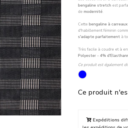
bengaline stretch
est parf
de
modernité
.
Cette
bengaline à carreaux
d'habillement féminin com
s'adapte parfaitement
à t
Très facile à coudre et à en
Polyester - 4% d'Elasthan
Ce produit est également di
Ce produit n'es
Expéditions di
les expéditions de 