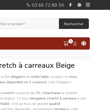
03 66 72 89 34
Rechercher
0
retch à carreaux Beige
la fois
élégants
et
confortable
, essayez ce
tissu
aux (disponible en 2 couleurs)
c'est l'adoptez !
u strecht
composé de 4% d'
elasthane
le rendant
la largeur. Ce tissu
bengaline strecht à carreaux
a une
étaillé
, c'est un tissu de grande
qualité
.
x
sont très demandés, actuellement
tendance
, cette