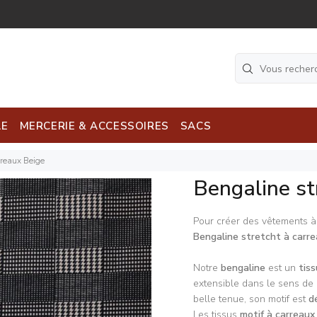
LE
MERCERIE & ACCESSOIRES
SACS
rreaux Beige
Bengaline st
Pour créer des vêtements à 
Bengaline stretcht à carre
Notre
bengaline
est un
tiss
extensible dans le sens de 
belle tenue, son motif est
d
Les tissus
motif à carreau