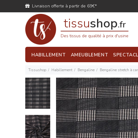
Livraison offerte à partir de 69€*
tissu
shop
.fr
Des tissus de qualité à prix d'usine
HABILLEMENT
AMEUBLEMENT
SPECTAC
Tissushop
Habillement
Bengaline
Bengaline stretch à ca