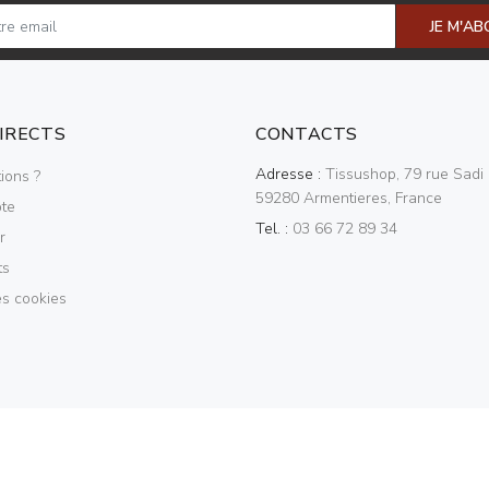
JE M'A
DIRECTS
CONTACTS
Adresse :
Tissushop, 79 rue Sadi 
ions ?
59280 Armentieres, France
te
Tel. :
03 66 72 89 34
r
ts
es cookies