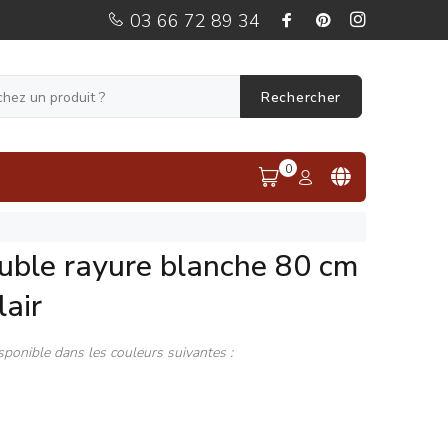
03 66 72 89 34
Rechercher
0
uble rayure blanche 80 cm
lair
sponible dans les couleurs suivantes :