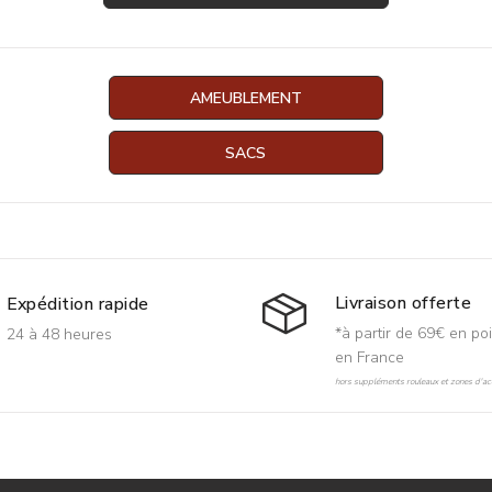
AMEUBLEMENT
SACS
Livraison offerte
Expédition rapide
*à partir de 69€ en poi
24 à 48 heures
en France
hors suppléments rouleaux et zones d'acc