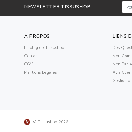
NEWSLETTER TISSUSHOP
A PROPOS
LIENS 
Le blog de Tissushop
Des Quest
Contacts
Mon Comp
CGV
Mon Panie
Mentions Légales
Avis Clien
Gestion d
© Tissushop 2026