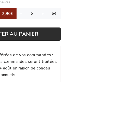
heures
2,90€
TER AU PANIER
fférées de vos commandes :
vos commandes seront traitées
24 août en raison de congés
annuels