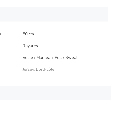
m
80 cm
Rayures
Veste / Manteau, Pull / Sweat
Jersey
,
Bord-côte