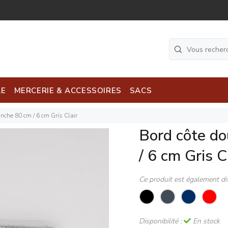
LE
MERCERIE & ACCESSOIRES
SACS
anche 80 cm / 6 cm Gris Clair
Bord côte do
/ 6 cm Gris C
Ce produit est également di
Disponibilité :
En stock