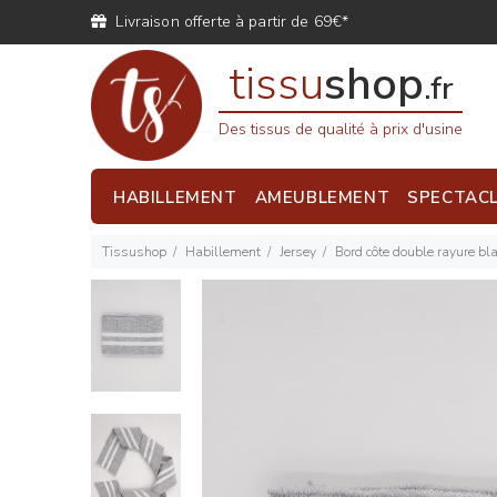
Livraison offerte à partir de 69€*
tissu
shop
.fr
Des tissus de qualité à prix d'usine
HABILLEMENT
AMEUBLEMENT
SPECTAC
Tissushop
Habillement
Jersey
Bord côte double rayure bl