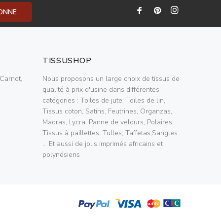
BONNE
TISSUSHOP
Carnot,
Nous proposons un large choix de tissus de
qualité à prix d'usine dans différentes
catégories : Toiles de jute, Toiles de lin,
Tissus coton, Satins, Feutrines, Organzas,
Madras, Lycra, Panne de velours, Polaires,
Tissus à paillettes, Tulles, Taffetas,Sangles
... Et aussi de jolis imprimés africains et
polynésiens