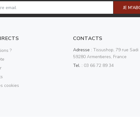
JE M'A
DIRECTS
CONTACTS
Adresse :
Tissushop, 79 rue Sadi 
ions ?
59280 Armentieres, France
te
Tel. :
03 66 72 89 34
r
ts
es cookies