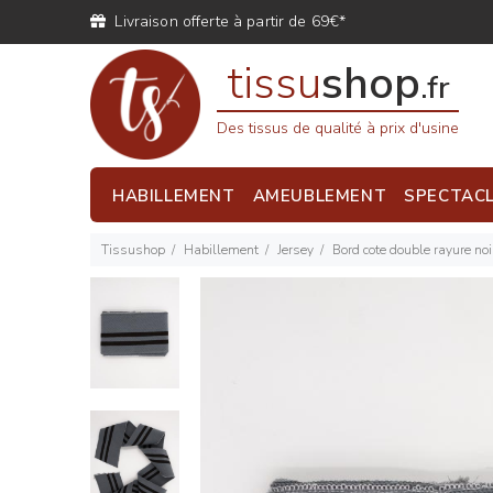
Livraison offerte à partir de 69€*
tissu
shop
.fr
Des tissus de qualité à prix d'usine
HABILLEMENT
AMEUBLEMENT
SPECTAC
Tissushop
Habillement
Jersey
Bord cote double rayure noi