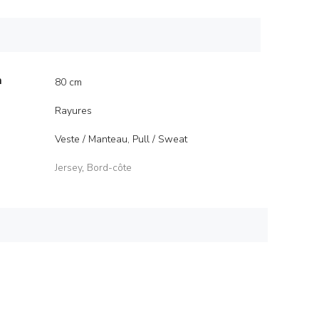
m
80 cm
Rayures
Veste / Manteau, Pull / Sweat
Jersey
,
Bord-côte