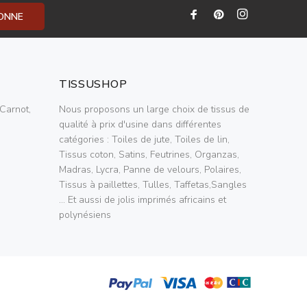
BONNE
TISSUSHOP
Carnot,
Nous proposons un large choix de tissus de
qualité à prix d'usine dans différentes
catégories : Toiles de jute, Toiles de lin,
Tissus coton, Satins, Feutrines, Organzas,
Madras, Lycra, Panne de velours, Polaires,
Tissus à paillettes, Tulles, Taffetas,Sangles
... Et aussi de jolis imprimés africains et
polynésiens