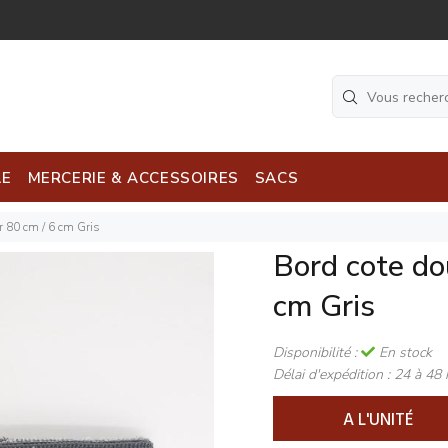
LE
MERCERIE & ACCESSOIRES
SACS
r 80 cm / 6 cm Gris
Bord cote do
cm Gris
Disponibilité :
En stock
Délai d'expédition :
24 à 48 
A L'UNITÉ