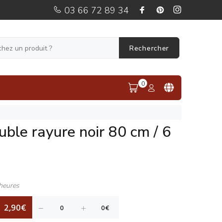
03 66 72 89 34
Rechercher
0
uble rayure noir 80 cm / 6
heures
2,90€