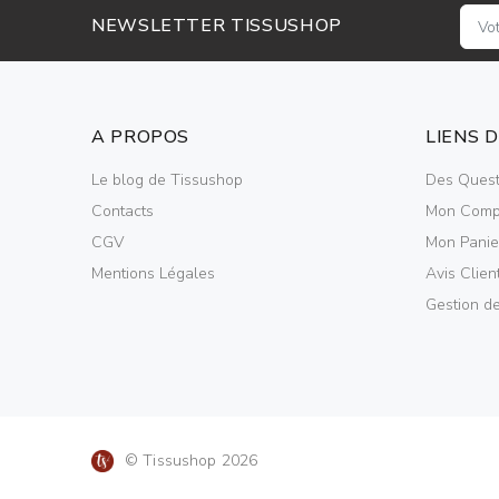
NEWSLETTER TISSUSHOP
A PROPOS
LIENS 
Le blog de Tissushop
Des Quest
Contacts
Mon Comp
CGV
Mon Panie
Mentions Légales
Avis Clien
Gestion d
© Tissushop 2026