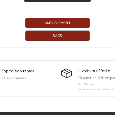
AMEUBLEMENT
SACS
Livraison offerte
Expédition rapide
*à partir de 69€ en poi
24 à 48 heures
en France
hors suppléments rouleaux et zones d'acc