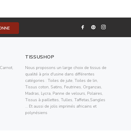
BONNE
TISSUSHOP
Carnot,
Nous proposons un large choix de tissus de
qualité à prix d'usine dans différentes
catégories : Toiles de jute, Toiles de lin,
Tissus coton, Satins, Feutrines, Organzas,
Madras, Lycra, Panne de velours, Polaires,
Tissus à paillettes, Tulles, Taffetas,Sangles
... Et aussi de jolis imprimés africains et
polynésiens