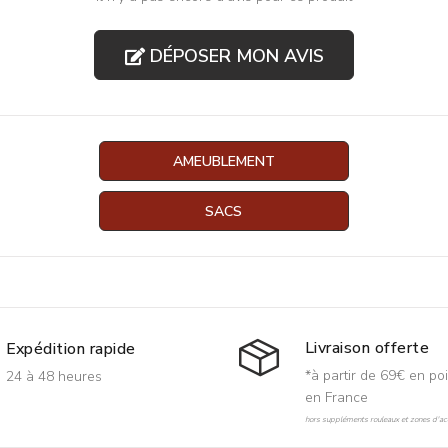
DÉPOSER MON AVIS
AMEUBLEMENT
SACS
Livraison offerte
Expédition rapide
*à partir de 69€ en poi
24 à 48 heures
en France
hors suppléments rouleaux et zones d'acc