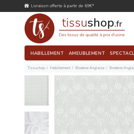
Livraison offerte à partir de 69€*
tissu
shop
.fr
Des tissus de qualité à prix d'usine
HABILLEMENT
AMEUBLEMENT
SPECTAC
Tissushop
Habillement
Broderie Anglaise
Broderie Anglai