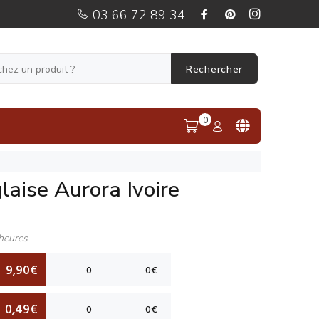
03 66 72 89 34
Rechercher
0
laise Aurora Ivoire
heures
9,90€
0,49€