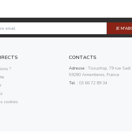
JE M'A
DIRECTS
CONTACTS
Adresse :
Tissushop, 79 rue Sadi 
ions ?
59280 Armentieres, France
te
Tel. :
03 66 72 89 34
r
ts
es cookies