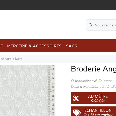
LE
MERCERIE & ACCESSOIRES
SACS
se Aurora Ivoire
Broderie Ang
Disponibilité :
En stock
Délai d'expédition :
24 à 48 
AU MÈTRE
9,90€/m
ECHANTILLON
10 x 10 cm environ