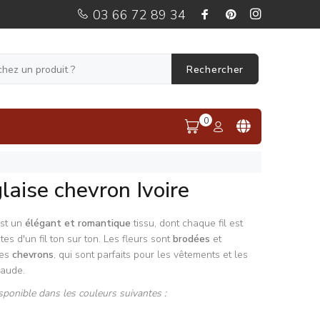
03 66 72 89 34
Rechercher
0
laise chevron Ivoire
st un
élégant et romantique
tissu, dont chaque fil est
tes d'un fil ton sur ton. Les fleurs sont
brodées
et
des
chevrons
, qui sont parfaits pour les vêtements et les
haude.
sponible dans les couleurs suivantes :