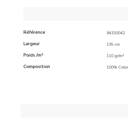
Référence
94330042
Largeur
135 cm
Poids /m²
110 gr/m²
Composition
100% Coto