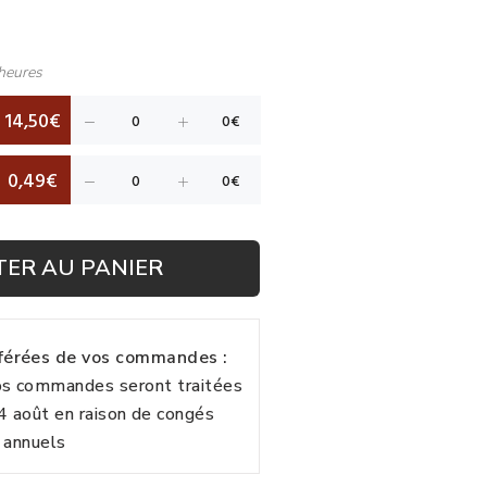
heures
14,50€
0,49€
TER AU PANIER
fférées de vos commandes :
vos commandes seront traitées
24 août en raison de congés
annuels