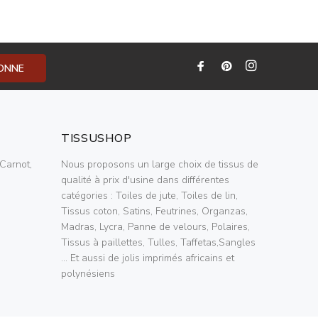
BONNE
TISSUSHOP
Carnot,
Nous proposons un large choix de tissus de
qualité à prix d'usine dans différentes
catégories : Toiles de jute, Toiles de lin,
Tissus coton, Satins, Feutrines, Organzas,
Madras, Lycra, Panne de velours, Polaires,
Tissus à paillettes, Tulles, Taffetas,Sangles
... Et aussi de jolis imprimés africains et
polynésiens