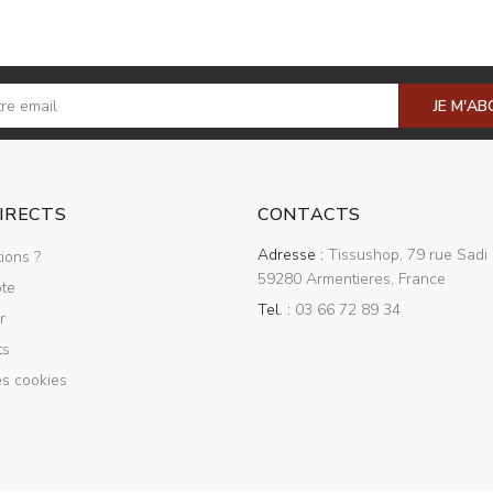
JE M'A
DIRECTS
CONTACTS
Adresse :
Tissushop, 79 rue Sadi 
ions ?
59280 Armentieres, France
te
Tel. :
03 66 72 89 34
r
ts
es cookies