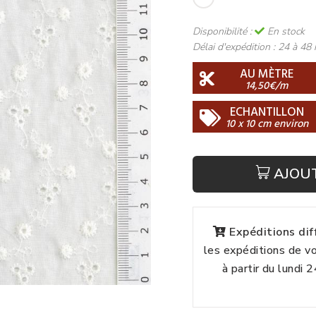
Disponibilité :
En stock
Délai d'expédition :
24 à 48 
AU MÈTRE
14,50€/m
ECHANTILLON
10 x 10 cm environ
AJOU
Expéditions di
les expéditions de 
à partir du lundi 