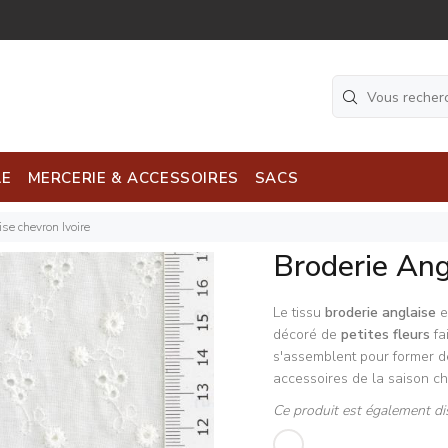
LE
MERCERIE & ACCESSOIRES
SACS
se chevron Ivoire
Broderie Ang
Le tissu
broderie anglaise
e
décoré de
petites fleurs
fai
s'assemblent pour former 
accessoires de la saison c
Ce produit est également di