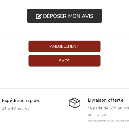
DÉPOSER MON AVIS
AMEUBLEMENT
SACS
Livraison offerte
Expédition rapide
*à partir de 69€ en poi
24 à 48 heures
en France
hors suppléments rouleaux et zones d'acc