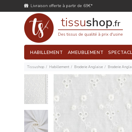
Livraison offerte à partir de 69€*
tissu
shop
.fr
Des tissus de qualité à prix d'usine
HABILLEMENT
AMEUBLEMENT
SPECTAC
Tissushop
Habillement
Broderie Anglaise
Broderie Anglai