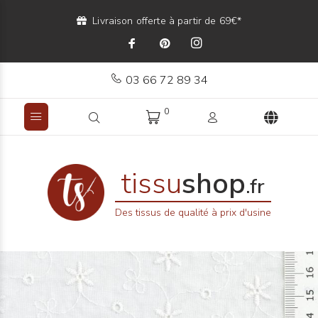
Livraison offerte à partir de 69€*
03 66 72 89 34
0
tissu
shop
.fr
Des tissus de qualité à prix d'usine