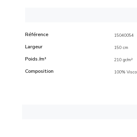
Référence
15040054
Largeur
150 cm
Poids /m²
210 gr/m²
Composition
100% Visco