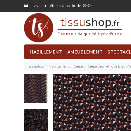
Livraison offerte à partir de 69€*
tissu
shop
.fr
Des tissus de qualité à prix d'usine
HABILLEMENT
AMEUBLEMENT
SPECTAC
Tissushop
Habillement
Crêpe
Crêpe geometrique Bleu Ma