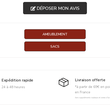
DÉPOSER MON AVIS
AMEUBLEMENT
SACS
Livraison offerte
Expédition rapide
*à partir de 69€ en poi
24 à 48 heures
en France
hors suppléments rouleaux et zones d'acc