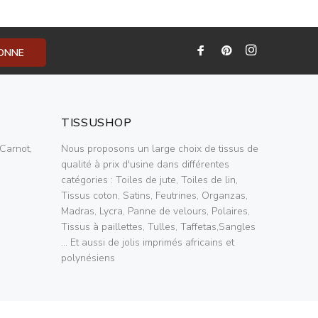
BONNE
TISSUSHOP
Carnot,
Nous proposons un large choix de tissus de
qualité à prix d'usine dans différentes
catégories : Toiles de jute, Toiles de lin,
Tissus coton, Satins, Feutrines, Organzas,
Madras, Lycra, Panne de velours, Polaires,
Tissus à paillettes, Tulles, Taffetas,Sangles
... Et aussi de jolis imprimés africains et
polynésiens