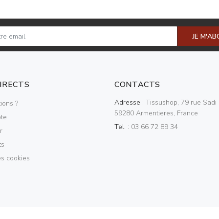
JE M'A
DIRECTS
CONTACTS
Adresse :
Tissushop, 79 rue Sadi 
ions ?
59280 Armentieres, France
te
Tel. :
03 66 72 89 34
r
ts
es cookies