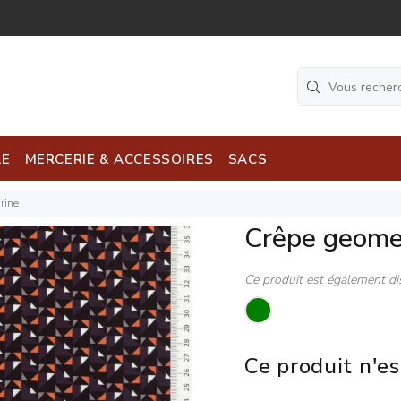
LE
MERCERIE & ACCESSOIRES
SACS
rine
Crêpe geome
Ce produit est également di
Ce produit n'es